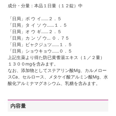
成分・分量：本品１日量（１２錠）中
「日局」ボ ウ イ……２．５
「日局」タ イ ソ ウ……１．５
「日局」オ ウ ギ……２．５
「日局」カ ン ゾ ウ… ０．７５
「日局」ビャクジュツ……１．５
「日局」ショウキョウ……０．５
上記生薬より得た防已黄耆湯エキス（１／２量）
１３００mgを含みます。
なお、添加物としてステアリン酸Mg、カルメロー
スCa、セルロース、メタケイ酸アルミン酸Mg、水
酸化アルミナマグネシウム、乳糖を含みます。
内容量