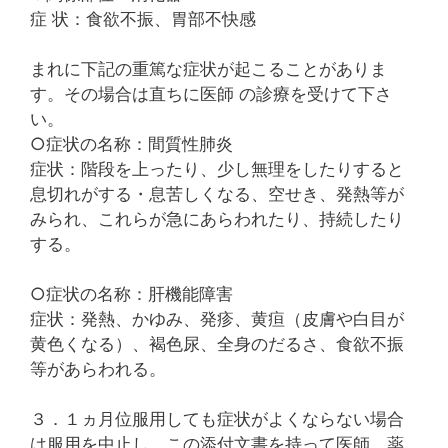
症 状：食欲不振、胃部不快感
まれに下記の重篤な症状が起こることがありま
す。その場合は直ちに医師 の診療を受けて下さ
い。
○症状の名称：間質性肺炎
症状：階段を上ったり、少し無理をしたりすると
息切れがする・息苦しくなる、空せき、発熱等が
みられ、これらが急にあらわれたり、持続したり
する。
○症状の名称：肝機能障害
症状：発熱、かゆみ、発疹、黄疸（皮膚や白目が
黄色くなる）、褐色尿、全身のだるさ、食欲不振
等があらわれる。
３．１ヵ月位服用しても症状がよくならない場合
は服用を中止し、この添付文書を持って医師、薬