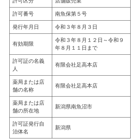
許可区分
店舗販売業
許可番号
南魚保第５号
発行年月日
令和３年８月３日
令和３年８月１２日～令和９
有効期限
年８月１１日まで
許可証の名義
有限会社足高本店
人
薬局または店
有限会社足高本店
舗の名称
薬局または店
新潟県南魚沼市
舗の所在地
許可証発行自
新潟県
治体名