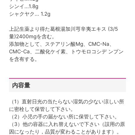
シンイ...1.8g
シャクヤク... 1.2g
上記生薬より得た葛根湯加川芎辛夷エキス (3/5
量)2400mgを含む。
添加物として、ステアリン酸Mg、CMC-Na、
CMC-Ca、二酸化ケイ素、トウモロコシデ ンプン
を含有する。
内容量
（1）直射日光の当たらない湿気の少ない涼しい所
に密栓して保管して下さい。
（2）小児の手の届かない所に保管して下さい。
（3）他の容器に入れ替えないで下さい（誤用の原
因になったり，品質が変わることがあります）。