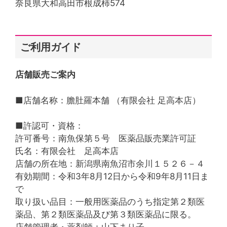
奈良県大和高田市根成柿574
ご利用ガイド
店舗販売ご案内
■店舗名称：膽肚羅本舗 （有限会社 足高本店）
■許認可・資格：
許可番号：南魚保第５号 医薬品販売業許可証
氏名：有限会社 足高本店
店舗の所在地：新潟県南魚沼市余川１５２６－４
有効期間：令和3年8月12日から令和9年8月11日ま
で
取り扱い品目：一般用医薬品のうち指定第２類医
薬品、第２類医薬品及び第３類医薬品に限る。
店舗管理者・薬剤師：山下まり子