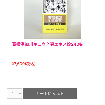
葛根湯加川キュウ辛夷エキス錠240錠
¥7,600(税込)