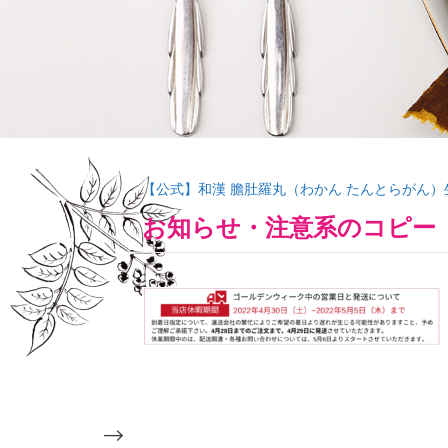
【公式】和漢 膽肚羅丸（わかん たんとらがん）
お知らせ・注意系のコピー
-->