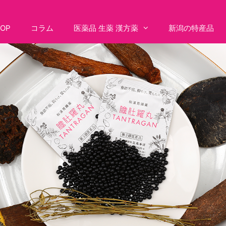
TOP
コラム
医薬品 生薬 漢方薬
新潟の特産品