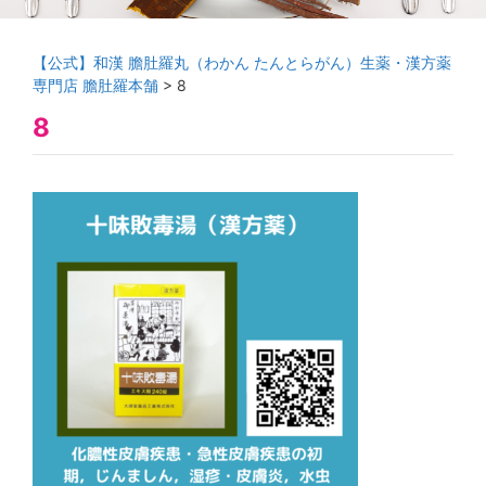
【公式】和漢 膽肚羅丸（わかん たんとらがん）生薬・漢方薬
専門店 膽肚羅本舗
>
8
8