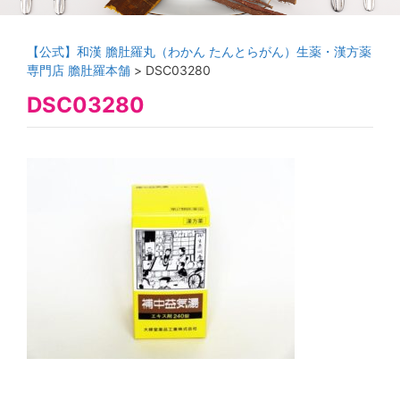
【公式】和漢 膽肚羅丸（わかん たんとらがん）生薬・漢方薬
専門店 膽肚羅本舗
>
DSC03280
DSC03280