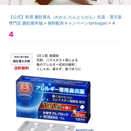
【公式】和漢 膽肚羅丸（わかん たんとらがん）生薬・漢方薬
専門店 膽肚羅本舗
>
無料配布キャンペーンtantragan
>
4
4