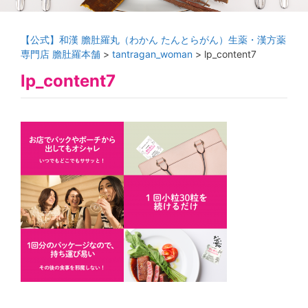
【公式】和漢 膽肚羅丸（わかん たんとらがん）生薬・漢方薬
専門店 膽肚羅本舗
>
tantragan_woman
>
lp_content7
lp_content7