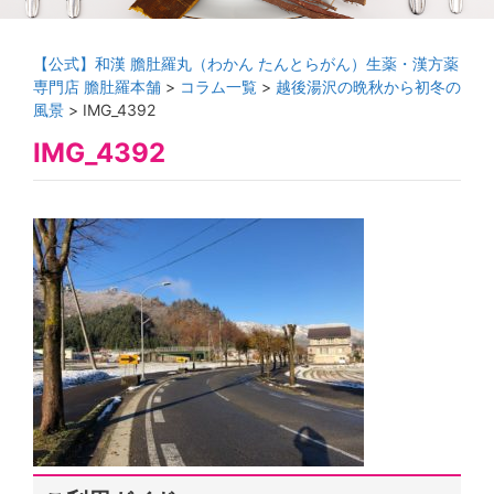
【公式】和漢 膽肚羅丸（わかん たんとらがん）生薬・漢方薬
専門店 膽肚羅本舗
>
コラム一覧
>
越後湯沢の晩秋から初冬の
風景
>
IMG_4392
IMG_4392