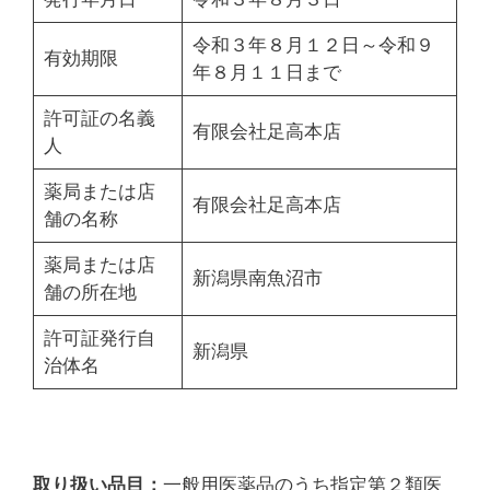
令和３年８月１２日～令和９
有効期限
年８月１１日まで
許可証の名義
有限会社足高本店
人
薬局または店
有限会社足高本店
舗の名称
薬局または店
新潟県南魚沼市
舗の所在地
許可証発行自
新潟県
治体名
取り扱い品目：
一般用医薬品のうち指定第２類医