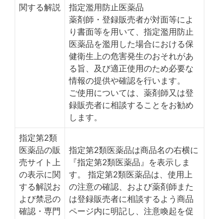
関する解説
指定濫用防止医薬品
薬剤師・登録販売者が対面等によ
り書面等を用いて、指定濫用防止
医薬品を濫用した場合における保
健衛生上の危害発生のおそれがあ
る旨、及び適正使用のため必要な
情報の提供や確認を行います。
ご使用については、薬剤師又は登
録販売者に相談することをお勧め
します。
指定第2類
医薬品の販
指定第2類医薬品は商品名の右横に
売サイト上
『指定第2類医薬品』を表示しま
の表示に関
す。 指定第2類医薬品は、使用上
する解説お
の注意の確認、および薬剤師また
よび禁忌の
は登録販売者に相談するよう商品
確認・専門
ページ内に明記し、注意喚起を促