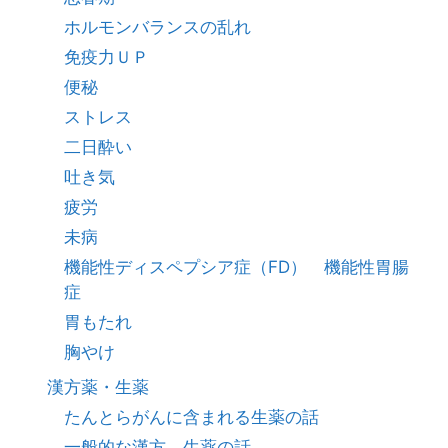
ホルモンバランスの乱れ
免疫力ＵＰ
便秘
ストレス
二日酔い
吐き気
疲労
未病
機能性ディスペプシア症（FD） 機能性胃腸
症
胃もたれ
胸やけ
漢方薬・生薬
たんとらがんに含まれる生薬の話
一般的な漢方、生薬の話