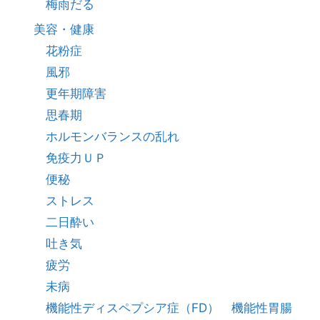
梅雨だる
美容・健康
花粉症
風邪
更年期障害
思春期
ホルモンバランスの乱れ
免疫力ＵＰ
便秘
ストレス
二日酔い
吐き気
疲労
未病
機能性ディスペプシア症（FD） 機能性胃腸