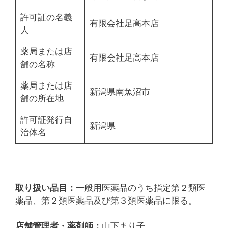
許可証の名義
有限会社足高本店
人
薬局または店
有限会社足高本店
舗の名称
薬局または店
新潟県南魚沼市
舗の所在地
許可証発行自
新潟県
治体名
取り扱い品目：
一般用医薬品のうち指定第２類医
薬品、第２類医薬品及び第３類医薬品に限る。
店舗管理者・薬剤師：
山下まり子