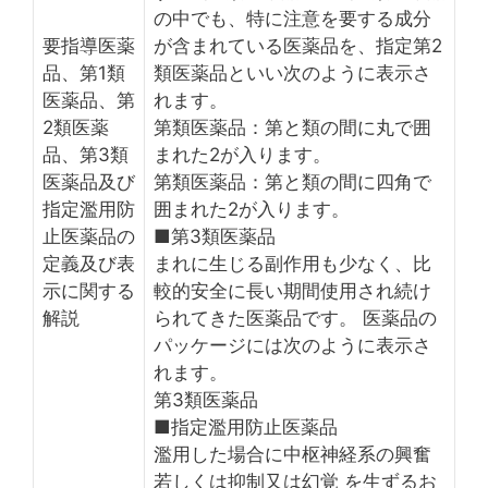
の中でも、特に注意を要する成分
要指導医薬
が含まれている医薬品を、指定第2
品、第1類
類医薬品といい次のように表示さ
医薬品、第
れます。
2類医薬
第類医薬品：第と類の間に丸で囲
品、第3類
まれた2が入ります。
医薬品及び
第類医薬品：第と類の間に四角で
指定濫用防
囲まれた2が入ります。
止医薬品の
■第3類医薬品
定義及び表
まれに生じる副作用も少なく、比
示に関する
較的安全に長い期間使用され続け
解説
られてきた医薬品です。 医薬品の
パッケージには次のように表示さ
れます。
第3類医薬品
■指定濫用防止医薬品
濫用した場合に中枢神経系の興奮
若しくは抑制又は幻覚 を生ずるお