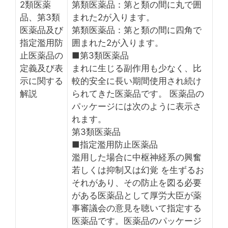
2類医薬
第類医薬品：第と類の間に丸で囲
品、第3類
まれた2が入ります。
医薬品及び
第類医薬品：第と類の間に四角で
指定濫用防
囲まれた2が入ります。
止医薬品の
■第3類医薬品
定義及び表
まれに生じる副作用も少なく、比
示に関する
較的安全に長い期間使用され続け
解説
られてきた医薬品です。 医薬品の
パッケージには次のように表示さ
れます。
第3類医薬品
■指定濫用防止医薬品
濫用した場合に中枢神経系の興奮
若しくは抑制又は幻覚 を生ずるお
それがあり、その防止を図る必要
がある医薬品として厚労大臣が薬
事審議会の意見を聴いて指定する
医薬品です。医薬品のパッケージ