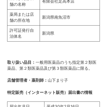
有限会社足高本店
舗の名称
薬局または店
新潟県南魚沼市
舗の所在地
許可証発行自
新潟県
治体名
取り扱い品目：
一般用医薬品のうち指定第２類医
薬品、第２類医薬品及び第３類医薬品に限る。
店舗管理者・薬剤師：
山下まり子
特定販売（インターネット販売）届出書の情報
届出年月日
平成30年2月16日