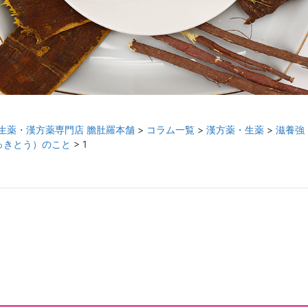
生薬・漢方薬専門店 膽肚羅本舗
>
コラム一覧
>
漢方薬・生薬
>
滋養強
っきとう）のこと
>
1