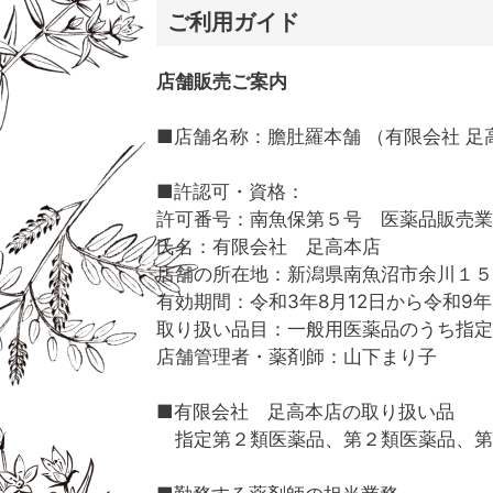
ご利用ガイド
店舗販売ご案内
■店舗名称：膽肚羅本舗 （有限会社 足
■許認可・資格：
許可番号：南魚保第５号 医薬品販売業
氏名：有限会社 足高本店
店舗の所在地：新潟県南魚沼市余川１５
有効期間：令和3年8月12日から令和9年
取り扱い品目：一般用医薬品のうち指定
店舗管理者・薬剤師：山下まり子
■有限会社 足高本店の取り扱い品
指定第２類医薬品、第２類医薬品、第