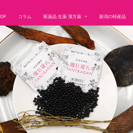
TOP
コラム
医薬品 生薬 漢方薬
新潟の特産品