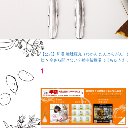
【公式】和漢 膽肚羅丸（わかん たんとらがん）
壮
>
今さら聞けない？補中益気湯（ほちゅうえ
1