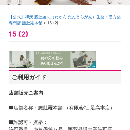
【公式】和漢 膽肚羅丸（わかん たんとらがん）生薬・漢方薬
専門店 膽肚羅本舗
>
15 (2)
15 (2)
ご利用ガイド
店舗販売ご案内
■店舗名称：膽肚羅本舗 （有限会社 足高本店）
■許認可・資格：
許可番号：南魚保第５号 医薬品販売業許可証