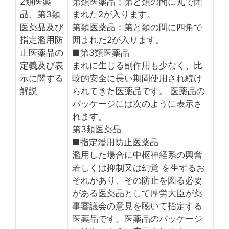
2類医薬
第類医薬品：第と類の間に丸で囲
品、第3類
まれた2が入ります。
医薬品及び
第類医薬品：第と類の間に四角で
指定濫用防
囲まれた2が入ります。
止医薬品の
■第3類医薬品
定義及び表
まれに生じる副作用も少なく、比
示に関する
較的安全に長い期間使用され続け
解説
られてきた医薬品です。 医薬品の
パッケージには次のように表示さ
れます。
第3類医薬品
■指定濫用防止医薬品
濫用した場合に中枢神経系の興奮
若しくは抑制又は幻覚 を生ずるお
それがあり、その防止を図る必要
がある医薬品として厚労大臣が薬
事審議会の意見を聴いて指定する
医薬品です。医薬品のパッケージ