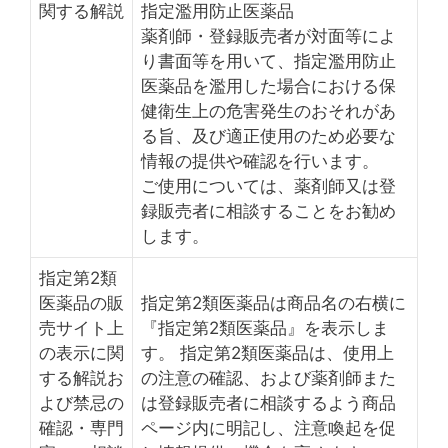
関する解説
指定濫用防止医薬品
薬剤師・登録販売者が対面等によ
り書面等を用いて、指定濫用防止
医薬品を濫用した場合における保
健衛生上の危害発生のおそれがあ
る旨、及び適正使用のため必要な
情報の提供や確認を行います。
ご使用については、薬剤師又は登
録販売者に相談することをお勧め
します。
指定第2類
医薬品の販
指定第2類医薬品は商品名の右横に
売サイト上
『指定第2類医薬品』を表示しま
の表示に関
す。 指定第2類医薬品は、使用上
する解説お
の注意の確認、および薬剤師また
よび禁忌の
は登録販売者に相談するよう商品
確認・専門
ページ内に明記し、注意喚起を促