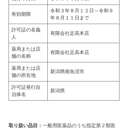
令和３年８月１２日～令和９
有効期限
年８月１１日まで
許可証の名義
有限会社足高本店
人
薬局または店
有限会社足高本店
舗の名称
薬局または店
新潟県南魚沼市
舗の所在地
許可証発行自
新潟県
治体名
取り扱い品目：
一般用医薬品のうち指定第２類医