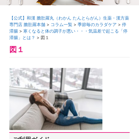
【公式】和漢 膽肚羅丸（わかん たんとらがん）生薬・漢方薬
専門店 膽肚羅本舗
>
コラム一覧
>
季節毎のカラダケア
>
停
滞腸
>
寒くなると体の調子が悪い・・・気温差で起こる「停
滞腸」とは？
>
図１
図１