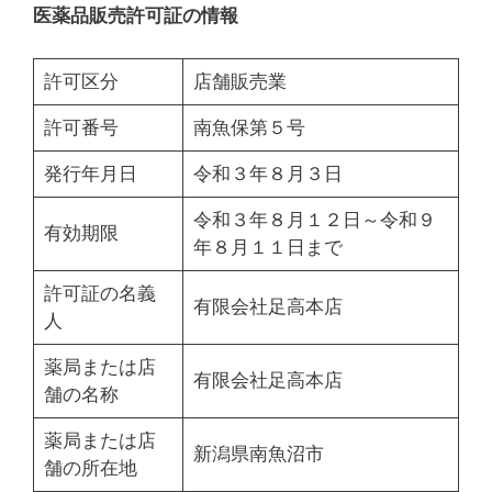
医薬品販売許可証の情報
許可区分
店舗販売業
許可番号
南魚保第５号
発行年月日
令和３年８月３日
令和３年８月１２日～令和９
有効期限
年８月１１日まで
許可証の名義
有限会社足高本店
人
薬局または店
有限会社足高本店
舗の名称
薬局または店
新潟県南魚沼市
舗の所在地