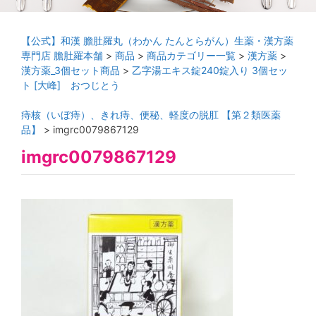
【公式】和漢 膽肚羅丸（わかん たんとらがん）生薬・漢方薬
専門店 膽肚羅本舗
>
商品
>
商品カテゴリー一覧
>
漢方薬
>
漢方薬_3個セット商品
>
乙字湯エキス錠240錠入り 3個セッ
ト [大峰] おつじとう
痔核（いぼ痔）、きれ痔、便秘、軽度の脱肛 【第２類医薬
品】
>
imgrc0079867129
imgrc0079867129