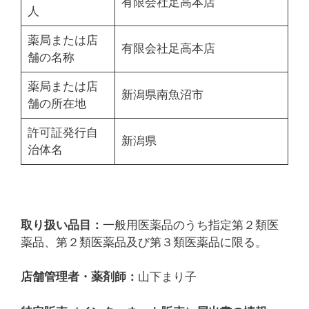
有限会社足高本店
人
薬局または店
有限会社足高本店
舗の名称
薬局または店
新潟県南魚沼市
舗の所在地
許可証発行自
新潟県
治体名
取り扱い品目：
一般用医薬品のうち指定第２類医
薬品、第２類医薬品及び第３類医薬品に限る。
店舗管理者・薬剤師：
山下まり子