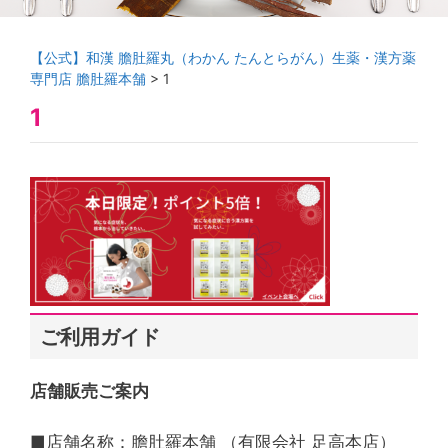
【公式】和漢 膽肚羅丸（わかん たんとらがん）生薬・漢方薬
専門店 膽肚羅本舗
>
1
1
ご利用ガイド
店舗販売ご案内
■店舗名称：膽肚羅本舗 （有限会社 足高本店）