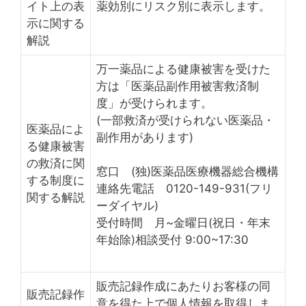
イト上の表
薬効別にリスク別に表示します。
示に関する
解説
万一薬品による健康被害を受けた
方は「医薬品副作用被害救済制
度」が受けられます。
(一部救済が受けられない医薬品・
医薬品によ
副作用があります)
る健康被害
の救済に関
窓口 (独)医薬品医療機器総合機構
する制度に
連絡先電話 0120-149-931(フリ
関する解説
ーダイヤル)
受付時間 月~金曜日(祝日・年末
年始除)相談受付 9:00~17:30
販売記録作成にあたりお客様の同
販売記録作
意を得た上で個人情報を取得しま