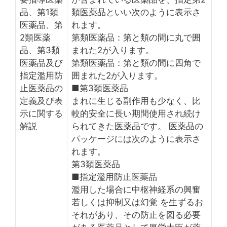
品、第1類
類医薬品といい次のように表示さ
医薬品、第
れます。
2類医薬
第類医薬品：第と類の間に丸で囲
品、第3類
まれた2が入ります。
医薬品及び
第類医薬品：第と類の間に四角で
指定濫用防
囲まれた2が入ります。
止医薬品の
■第3類医薬品
定義及び表
まれに生じる副作用も少なく、比
示に関する
較的安全に長い期間使用され続け
解説
られてきた医薬品です。 医薬品の
パッケージには次のように表示さ
れます。
第3類医薬品
■指定濫用防止医薬品
濫用した場合に中枢神経系の興奮
若しくは抑制又は幻覚 を生ずるお
それがあり、その防止を図る必要