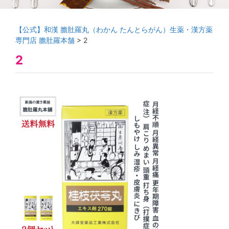
【公式】和漢 膽肚羅丸（わかん たんとらがん）生薬・漢方薬
専門店 膽肚羅本舗
>
2
2