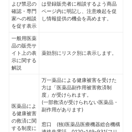
よび禁忌の
は登録販売者に相談するよう商品
確認・専門
ページ内に明記し、注意喚起を促
家への相談
し情報提供の機会を高めます。
を促す表示
一般用医薬
品の販売サ
イト上の表
薬効別にリスク別に表示します。
示に関する
解説
万一薬品による健康被害を受けた
方は「医薬品副作用被害救済制
度」が受けられます。
(一部救済が受けられない医薬品・
医薬品によ
副作用があります)
る健康被害
の救済に関
窓口 (独)医薬品医療機器総合機構
する制度に
連絡先電話 0120-149-931(フリ