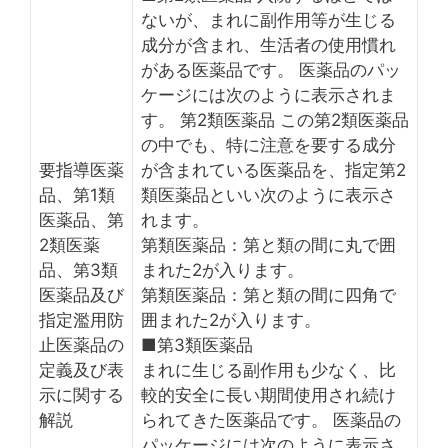
ないが、まれに副作用等が生じる
成分が含まれ、生活者の使用慣れ
がある医薬品です。 医薬品のパッ
ケージには次のように表示されま
す。 第2類医薬品 この第2類医薬品
の中でも、特に注意を要する成分
要指導医薬
が含まれている医薬品を、指定第2
品、第1類
類医薬品といい次のように表示さ
医薬品、第
れます。
2類医薬
第類医薬品：第と類の間に丸で囲
品、第3類
まれた2が入ります。
医薬品及び
第類医薬品：第と類の間に四角で
指定濫用防
囲まれた2が入ります。
止医薬品の
■第3類医薬品
定義及び表
まれに生じる副作用も少なく、比
示に関する
較的安全に長い期間使用され続け
解説
られてきた医薬品です。 医薬品の
パッケージには次のように表示さ