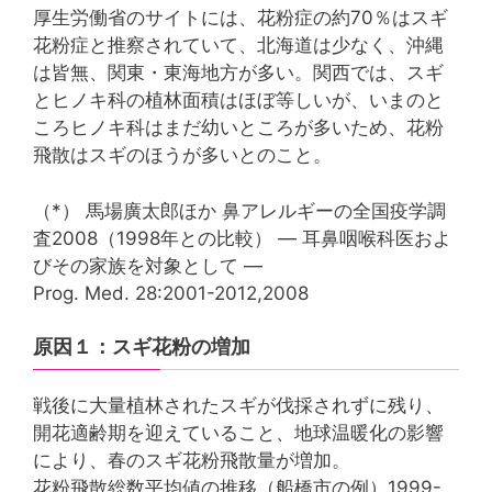
厚生労働省のサイトには、花粉症の約70％はスギ
花粉症と推察されていて、北海道は少なく、沖縄
は皆無、関東・東海地方が多い。関西では、スギ
とヒノキ科の植林面積はほぼ等しいが、いまのと
ころヒノキ科はまだ幼いところが多いため、花粉
飛散はスギのほうが多いとのこと。
（*） 馬場廣太郎ほか 鼻アレルギーの全国疫学調
査2008（1998年との比較） ― 耳鼻咽喉科医およ
びその家族を対象として ―
Prog. Med. 28:2001-2012,2008
原因１：スギ花粉の増加
戦後に大量植林されたスギが伐採されずに残り、
開花適齢期を迎えていること、地球温暖化の影響
により、春のスギ花粉飛散量が増加。
花粉飛散総数平均値の推移（船橋市の例）1999-