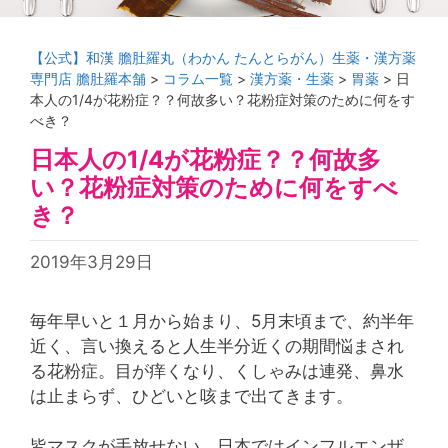
【公式】和漢 膽肚羅丸（わかん たんとらがん）生薬・漢方薬
専門店 膽肚羅本舗
>
コラム一覧
>
漢方薬・生薬
>
胃薬
>
日
本人の1/4が花粉症？？何故多い？花粉症対策のために何をす
べき？
日本人の1/4が花粉症？？何故多
い？花粉症対策のために何をすべ
き？
2019年3月29日
毎年早いと１月から始まり、5月末頃まで、約半年
近く、言い換えると人生半分近くの期間悩まされ
る花粉症。目が痒くなり、くしゃみは連発、鼻水
は止まらず、ひどいと咳まで出てきます。
皆マスクが手放せない。日本ではインフルエンザ