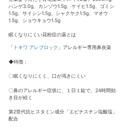
ハンゲ3.0g、カンゾウ1.5g、ケイヒ1.5g、ゴミシ
1.5g、サイシン1.5g、シャクヤク1.5g、マオウ
1.5g、ショウキョウ1.5g
眠くなりにくい花粉症の薬とは
「
トキワ アレブロック
」アレルギー専用鼻炎薬
◆特徴：
〇眠くなりにくく、口が渇きにくい
〇鼻のアレルギー症状に、１日１錠で、24時間効
き目が続く
第2世代抗ヒスタミン成分「エピナスチン塩酸塩」
配合