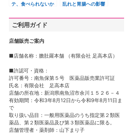
テ、食べられないか
乱れと胃腸への影響
ら回復しない」悪循
環を解消！
ご利用ガイド
店舗販売ご案内
■店舗名称：膽肚羅本舗 （有限会社 足高本店）
■許認可・資格：
許可番号：南魚保第５号 医薬品販売業許可証
氏名：有限会社 足高本店
店舗の所在地：新潟県南魚沼市余川１５２６－４
有効期間：令和3年8月12日から令和9年8月11日ま
で
取り扱い品目：一般用医薬品のうち指定第２類医
薬品、第２類医薬品及び第３類医薬品に限る。
店舗管理者・薬剤師：山下まり子