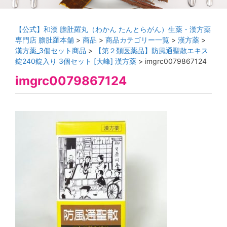
【公式】和漢 膽肚羅丸（わかん たんとらがん）生薬・漢方薬
専門店 膽肚羅本舗
>
商品
>
商品カテゴリー一覧
>
漢方薬
>
漢方薬_3個セット商品
>
【第２類医薬品】防風通聖散エキス
錠240錠入り 3個セット [大峰] 漢方薬
>
imgrc0079867124
imgrc0079867124