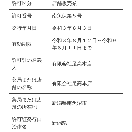
許可区分
店舗販売業
許可番号
南魚保第５号
発行年月日
令和３年８月３日
令和３年８月１２日～令和９
有効期限
年８月１１日まで
許可証の名義
有限会社足高本店
人
薬局または店
有限会社足高本店
舗の名称
薬局または店
新潟県南魚沼市
舗の所在地
許可証発行自
新潟県
治体名