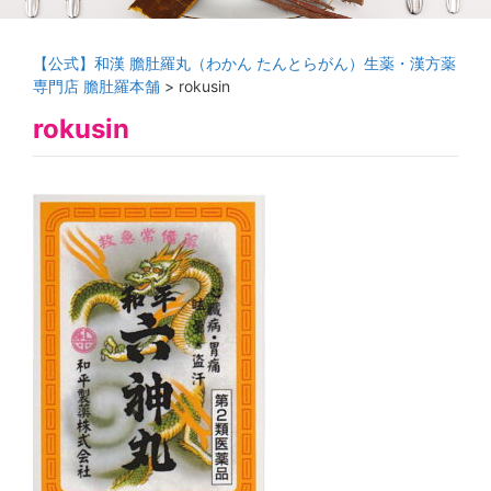
【公式】和漢 膽肚羅丸（わかん たんとらがん）生薬・漢方薬
専門店 膽肚羅本舗
>
rokusin
rokusin