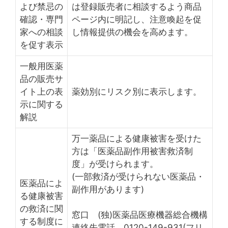
よび禁忌の
は登録販売者に相談するよう商品
確認・専門
ページ内に明記し、注意喚起を促
家への相談
し情報提供の機会を高めます。
を促す表示
一般用医薬
品の販売サ
イト上の表
薬効別にリスク別に表示します。
示に関する
解説
万一薬品による健康被害を受けた
方は「医薬品副作用被害救済制
度」が受けられます。
(一部救済が受けられない医薬品・
医薬品によ
副作用があります)
る健康被害
の救済に関
窓口 (独)医薬品医療機器総合機構
する制度に
連絡先電話 0120-149-931(フリ