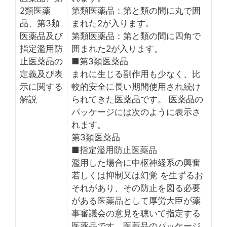
2類医薬
第類医薬品：第と類の間に丸で囲
品、第3類
まれた2が入ります。
医薬品及び
第類医薬品：第と類の間に四角で
指定濫用防
囲まれた2が入ります。
止医薬品の
■第3類医薬品
定義及び表
まれに生じる副作用も少なく、比
示に関する
較的安全に長い期間使用され続け
解説
られてきた医薬品です。 医薬品の
パッケージには次のように表示さ
れます。
第3類医薬品
■指定濫用防止医薬品
濫用した場合に中枢神経系の興奮
若しくは抑制又は幻覚 を生ずるお
それがあり、その防止を図る必要
がある医薬品として厚労大臣が薬
事審議会の意見を聴いて指定する
医薬品です。医薬品のパッケージ