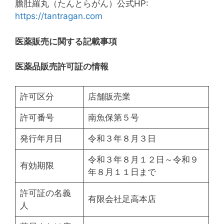
膽肚羅丸（たんとらがん）公式HP:
https://tantragan.com
医薬販売に関する記載事項
医薬品販売許可証の情報
許可区分
店舗販売業
許可番号
南魚保第５号
発行年月日
令和３年８月３日
令和３年８月１２日～令和９
有効期限
年８月１１日まで
許可証の名義
有限会社足高本店
人