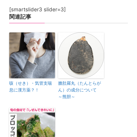
[smartslider3 slider=3]
関連記事
咳（せき）・気管支喘
膽肚羅丸（たんとらが
息に漢方薬？！
ん）の成分について
～熊胆～