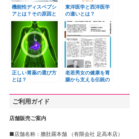
機能性ディスペプシ
東洋医学と西洋医学
アとは？その原因と
の違いとは？
症状改善に効く漢方
薬とは？
正しい胃薬の選び方
老若男女の健康を胃
とは？
腸から支える伝統の
和漢健胃腸薬「膽肚
羅丸（たんとらが
ん）」より引用
ご利用ガイド
店舗販売ご案内
■店舗名称：膽肚羅本舗 （有限会社 足高本店）